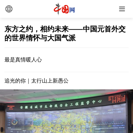
东方之约，相约未来——中国元首外交
的世界情怀与大国气派
最是真情暖人心
“以天下之利为利”
追光的你｜太行山上新愚公
“家事”与“国事”