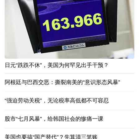
日元“跌跌不休”，美国为何罕见出手干预？
阿根廷与巴西交恶：撕裂南美的“意识形态风暴”
“强迫劳动关税”，无论税率高低都不可容忍
股市“七月风暴”，给韩国社会的惨痛一课
美国也要搞“国产替代”？先算清三笔账