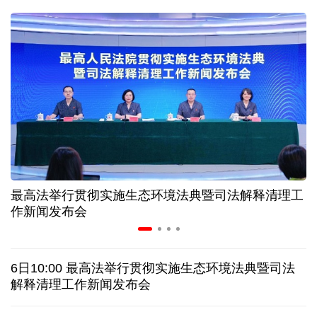
31省份上半年外贸成绩单出炉 见证产业提质跃迁
比一张A4纸还要薄！我国高端钢材迎来密集突破
让药品更好触达患者 多款新药选择网络平台首发
7月份中国仓储指数保持扩张 行业运行韧性较强
工
中国气象局2026年8月新闻发布会
金价大反弹！黄金以旧换新业务火热，记者探访
日本新版《防卫白皮书》，满篇野心和谎言
6日10:00 最高法举行贯彻实施生态环境法典暨司法
泰国发生校园枪击案 致7人死亡 17人伤
凶手疑自杀
解释清理工作新闻发布会