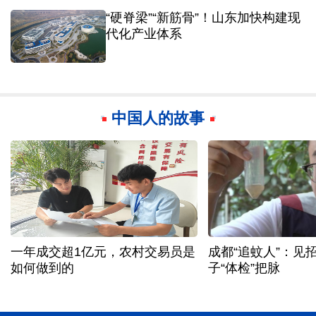
“硬脊梁”“新筋骨”！山东加快构建现
代化产业体系
中国人的故事
是
成都“追蚊人”：见招拆招，为蚊
痛心！丘峻宇壮烈
子“体检”把脉
岁，7月他刚刚勇