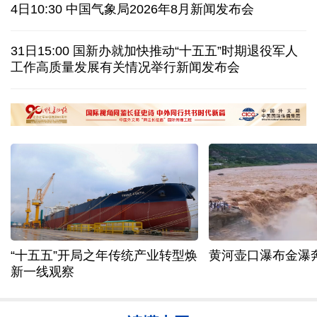
特朗普再签行政令 禁止“生育旅游”收紧“出生公民权”
4日10:30 中国气象局2026年8月新闻发布会
伊朗拟禁止敌对方通行霍尔木兹海峡 对违规者重罚
31日15:00 国新办就加快推动“十五五”时期退役军人
工作高质量发展有关情况举行新闻发布会
美参议院委员会投票认定传染病专家福奇藐视国会
休达地方政府说非法移民越境事件已致约百人死亡
焕
黄河壶口瀑布金瀑奔涌
在雄安，看见“城