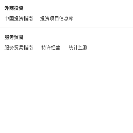
外商投资
中国投资指南
投资项目信息库
服务贸易
服务贸易指南
特许经营
统计监测
多双边合作
自由贸易区
经开和边合区
WTO/FTA咨询网
公平贸易
美国337调查
贸易救济案件
贸易救济网
主办单位：中华人民共和国商务部