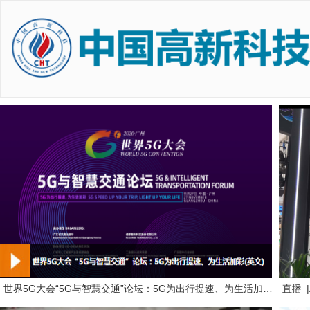
世界5G大会“5G与智慧交通”论坛：5G为出行提速、为生活加彩(英文)