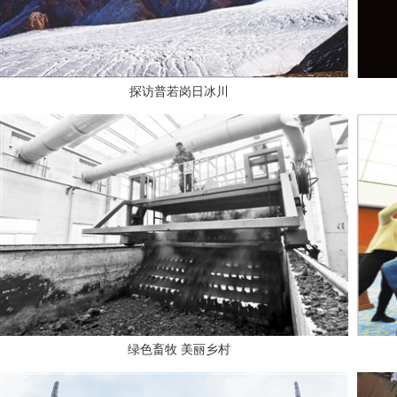
探访普若岗日冰川
绿色畜牧 美丽乡村