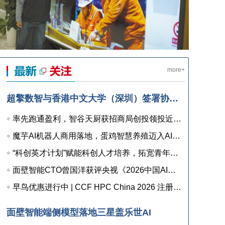
more+
超擎数智与香港中文大学（深圳）签署协议，共建人工智能和边缘计算联合实验室，打造产学研用协同创新高地
率先跑通盈利，智谷天厨获招商局创投领投近亿元融资
魔芋AI机器人商用落地，蛋鸡智慧养殖迈入AI检测时代
“科创英才计划”赋能科创人才培养，拓宽青年职业发展新通道
面壁智能CTO曾国洋获评央视《2026中国AI盛典》“年度AI人物”
早鸟优惠进行中 | CCF HPC China 2026 注册已开启
面壁智能端侧模型落地三星盖乐世AI