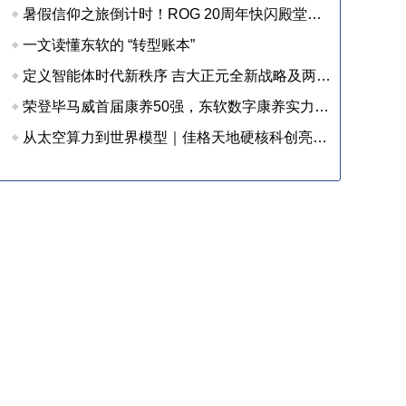
暑假信仰之旅倒计时！ROG 20周年快闪殿堂收官在即，尖货装备等你来战
一文读懂东软的 “转型账本”
定义智能体时代新秩序 吉大正元全新战略及两大新品重磅发布
荣登毕马威首届康养50强，东软数字康养实力获权威认可
从太空算力到世界模型｜佳格天地硬核科创亮相 2026 全球数字经济大会