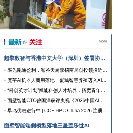
more+
超擎数智与香港中文大学（深圳）签署协议，共建人工智能和边缘计算联合实验室，打造产学研用协同创新高地
率先跑通盈利，智谷天厨获招商局创投领投近亿元融资
魔芋AI机器人商用落地，蛋鸡智慧养殖迈入AI检测时代
“科创英才计划”赋能科创人才培养，拓宽青年职业发展新通道
面壁智能CTO曾国洋获评央视《2026中国AI盛典》“年度AI人物”
早鸟优惠进行中 | CCF HPC China 2026 注册已开启
面壁智能端侧模型落地三星盖乐世AI