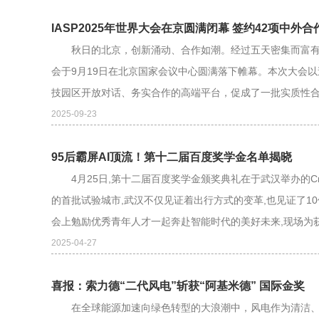
IASP2025年世界大会在京圆满闭幕 签约42项中外合
秋日的北京，创新涌动、合作如潮。经过五天密集而富有成效的
会于9月19日在北京国家会议中心圆满落下帷幕。本次大会
技园区开放对话、务实合作的高端平台，促成了一批实质性合作
2025-09-23
95后霸屏AI顶流！第十二届百度奖学金名单揭晓
4月25日,第十二届百度奖学金颁奖典礼在于武汉举办的Cre
的首批试验城市,武汉不仅见证着出行方式的变革,也见证了
会上勉励优秀青年人才一起奔赴智能时代的美好未来,现场为获
2025-04-27
喜报：索力德“二代风电”斩获“阿基米德” 国际金奖
在全球能源加速向绿色转型的大浪潮中，风电作为清洁、