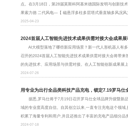
点。在3月18日，第28届莫斯科阿基米德国际发明与创新
果索力德 二代风电—【 磁悬浮多柱多层塔式垂直轴多风况风力
2025-04-23
2024首届人工智能先进技术成果供需对接大会成果展
AI大模型落地了哪些新应用场景？新一代人形机器人有多智
召开的2024首届人工智能先进技术成果供需对接大会将带
的先进技术、应用场景与供需对接。在人工智能创新成果展上，1
2024-07-26
用专业为出行全品类科技产品充电，锁定7.19罗马
据悉,罗马仕将于7月19日召开罗马仕全球品牌升级暨新品
域的专业度高度自信。自其创立以来,一直专注充电这个领域,
积累了海量专利和用户,并且还推出了丰富的充电产品细分品类,
2024-07-18