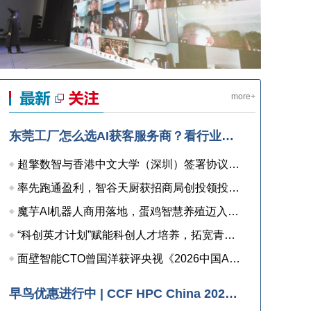
more+
东莞工厂怎么选AI获客服务商？看行业聚焦、方法论、安全承诺与表达方式四点
超擎数智与香港中文大学（深圳）签署协议，共建人工智能和边缘计算联合实验室，打造产学研用协同创新高地
率先跑通盈利，智谷天厨获招商局创投领投近亿元融资
魔芋AI机器人商用落地，蛋鸡智慧养殖迈入AI检测时代
“科创英才计划”赋能科创人才培养，拓宽青年职业发展新通道
面壁智能CTO曾国洋获评央视《2026中国AI盛典》“年度AI人物”
早鸟优惠进行中 | CCF HPC China 2026 注册已开启