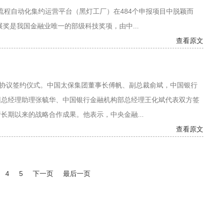
险流程自动化集约运营平台（黑灯工厂）在484个申报项目中脱颖而
奖是我国金融业唯一的部级科技奖项，由中...
查看原文
协议签约仪式。中国太保集团董事长傅帆、副总裁俞斌，中国银行
团总经理助理张毓华、中国银行金融机构部总经理王化斌代表双方签
期以来的战略合作成果。他表示，中央金融...
查看原文
4
5
下一页
最后一页