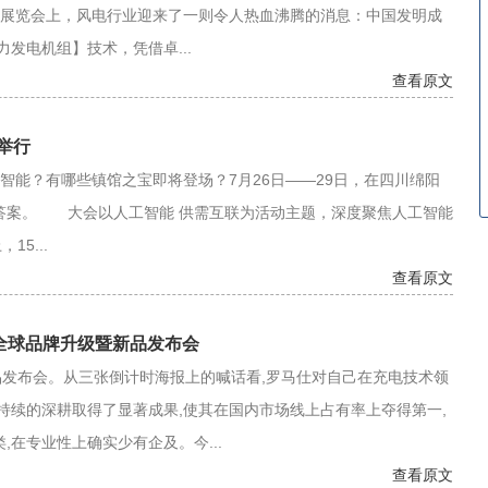
技术展览会上，风电行业迎来了一则令人热血沸腾的消息：中国发明成
发电机组】技术，凭借卓...
查看原文
举行
能？有哪些镇馆之宝即将登场？7月26日——29日，在四川绵阳
来答案。 大会以人工智能 供需互联为活动主题，深度聚焦人工智能
5...
查看原文
仕全球品牌升级暨新品发布会
发布会。从三张倒计时海报上的喊话看,罗马仕对自己在充电技术领
持续的深耕取得了显著成果,使其在国内市场线上占有率上夺得第一,
在专业性上确实少有企及。今...
查看原文