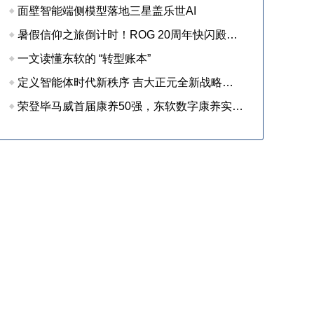
面壁智能端侧模型落地三星盖乐世AI
暑假信仰之旅倒计时！ROG 20周年快闪殿堂收官在即，尖货装备等你来战
一文读懂东软的 “转型账本”
定义智能体时代新秩序 吉大正元全新战略及两大新品重磅发布
荣登毕马威首届康养50强，东软数字康养实力获权威认可