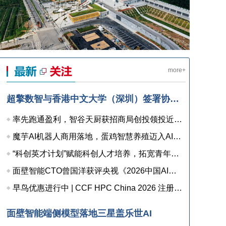
more+
超擎数智与香港中文大学（深圳）签署协议，共建人工智能和边缘计算联合实验室，打造产学研用协同创新高地
率先跑通盈利，智谷天厨获招商局创投领投近亿元融资
魔芋AI机器人商用落地，蛋鸡智慧养殖迈入AI检测时代
“科创英才计划”赋能科创人才培养，拓宽青年职业发展新通道
面壁智能CTO曾国洋获评央视《2026中国AI盛典》“年度AI人物”
早鸟优惠进行中 | CCF HPC China 2026 注册已开启
面壁智能端侧模型落地三星盖乐世AI