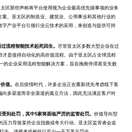
亚太区那些声称将平台使用视为企业最高优先级事项的业务
决方案。亚太区的制造业、建筑业、公用事业和其他行业的
过数字产业平台引领行业云技术的采用，来创造与提供可持
将通过流程智能技术起死回生。
尽管亚太区多数大型企业在过
哪些才是值得自动化的高价值流程。由于亚太区占全球流程
分之一的企业采用流程智能解决方案，旨在挽救停滞甚至失败
务价值。
在后疫情时代，许多企业正在重新优先考虑线下客
偏向多渠道而非全渠道的孤立方法，因此无法满足客户对
措而受到处罚，其中5家将面临严厉的监管处罚。
价值导向型
动的压力导致某些企业扭曲或夸大行动。亚太区监管者会追
行打击，违规者或被处以至少一千万美元罚金。