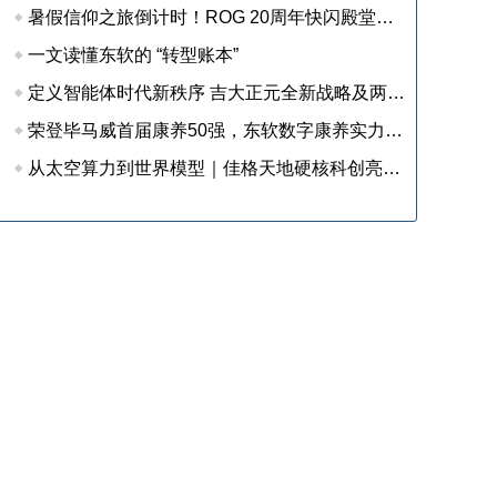
暑假信仰之旅倒计时！ROG 20周年快闪殿堂收官在即，尖货装备等你来战
一文读懂东软的 “转型账本”
定义智能体时代新秩序 吉大正元全新战略及两大新品重磅发布
荣登毕马威首届康养50强，东软数字康养实力获权威认可
从太空算力到世界模型｜佳格天地硬核科创亮相 2026 全球数字经济大会