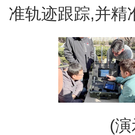
准轨迹跟踪,并精
(演