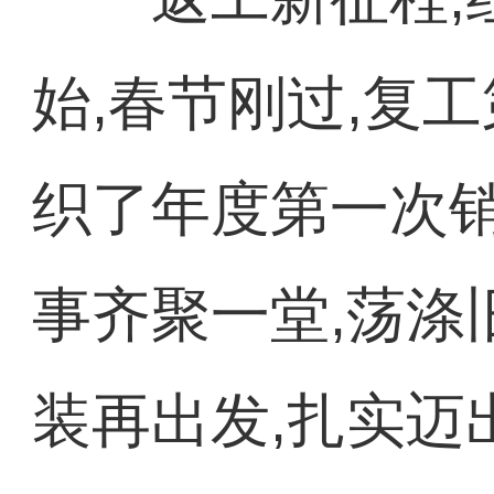
始,春节刚过,复
织了年度第一次
事齐聚一堂,荡涤
装再出发,扎实迈