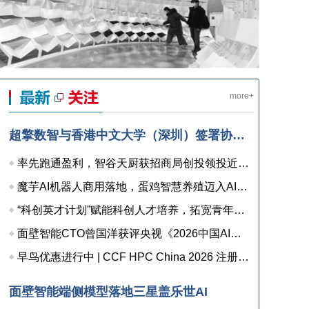
more+
超擎数智与香港中文大学（深圳）签署协议，共建人工智能和边缘计算联合实验室，打造产学研用协同创新高地
率先跑通盈利，智谷天厨获招商局创投领投近亿元融资
魔芋AI机器人商用落地，蛋鸡智慧养殖迈入AI检测时代
“科创英才计划”赋能科创人才培养，拓宽青年职业发展新通道
面壁智能CTO曾国洋获评央视《2026中国AI盛典》“年度AI人物”
早鸟优惠进行中 | CCF HPC China 2026 注册已开启
面壁智能端侧模型落地三星盖乐世AI