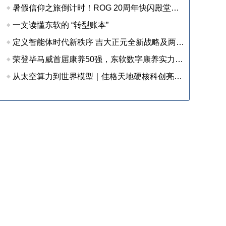
暑假信仰之旅倒计时！ROG 20周年快闪殿堂收官在即，尖货装备等你来战
一文读懂东软的 “转型账本”
定义智能体时代新秩序 吉大正元全新战略及两大新品重磅发布
荣登毕马威首届康养50强，东软数字康养实力获权威认可
从太空算力到世界模型｜佳格天地硬核科创亮相 2026 全球数字经济大会