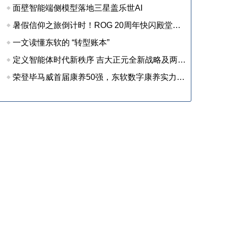
面壁智能端侧模型落地三星盖乐世AI
暑假信仰之旅倒计时！ROG 20周年快闪殿堂收官在即，尖货装备等你来战
一文读懂东软的 “转型账本”
定义智能体时代新秩序 吉大正元全新战略及两大新品重磅发布
荣登毕马威首届康养50强，东软数字康养实力获权威认可