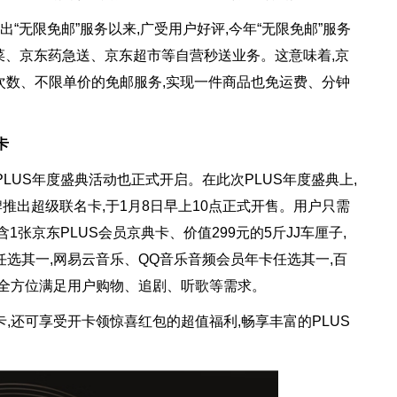
“无限免邮”服务以来,广受用户好评,今年“无限免邮”服务
买菜、京东药急送、京东超市等自营秒送业务。这意味着,京
限次数、不限单价的免邮服务,实现一件商品也免运费、分钟
卡
LUS年度盛典活动也正式开启。在此次PLUS年度盛典上,
推出超级联名卡,于1月8日早上10点正式开售。用户只需
含1张京东PLUS会员京典卡、价值299元的5斤JJ车厘子,
任选其一,网易云音乐、QQ音乐音频会员年卡任选其一,百
可全方位满足用户购物、追剧、听歌等需求。
卡,还可享受开卡领惊喜红包的超值福利,畅享丰富的PLUS