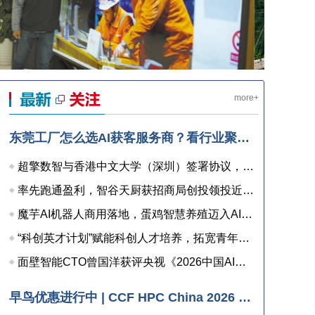
more+
东莞工厂怎么选AI获客服务商？看行业聚焦、方法论、安全承诺与表达方式四点
超擎数智与香港中文大学（深圳）签署协议，共建人工智能和边缘计算联合实验室，打造产学研用协同创新高地
率先跑通盈利，智谷天厨获招商局创投领投近亿元融资
魔芋AI机器人商用落地，蛋鸡智慧养殖迈入AI检测时代
“科创英才计划”赋能科创人才培养，拓宽青年职业发展新通道
面壁智能CTO曾国洋获评央视《2026中国AI盛典》“年度AI人物”
早鸟优惠进行中 | CCF HPC China 2026 注册已开启