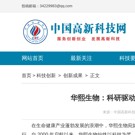
投稿邮箱：34229983@qq.com
网站首页
网站首页
最新关注
最新关注
科技
科技
首页
>
科技创新
>
创新成果
>
正文
华熙生物：科研驱
来源：中国高新科
在生命健康产业蓬勃发展的浪潮中，华熙生物宛如
行。自 2000 年启航以来，华熙生物始终以科技为