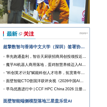
more+
超擎数智与香港中文大学（深圳）签署协议，共建人工智能和边缘计算联合实验室，打造产学研用协同创新高地
率先跑通盈利，智谷天厨获招商局创投领投近亿元融资
魔芋AI机器人商用落地，蛋鸡智慧养殖迈入AI检测时代
“科创英才计划”赋能科创人才培养，拓宽青年职业发展新通道
面壁智能CTO曾国洋获评央视《2026中国AI盛典》“年度AI人物”
早鸟优惠进行中 | CCF HPC China 2026 注册已开启
面壁智能端侧模型落地三星盖乐世AI