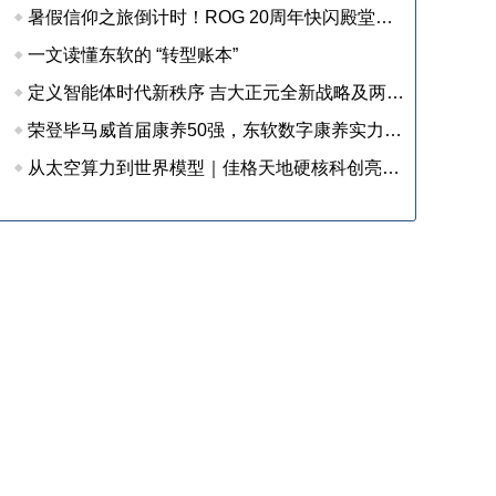
暑假信仰之旅倒计时！ROG 20周年快闪殿堂收官在即，尖货装备等你来战
一文读懂东软的 “转型账本”
定义智能体时代新秩序 吉大正元全新战略及两大新品重磅发布
荣登毕马威首届康养50强，东软数字康养实力获权威认可
从太空算力到世界模型｜佳格天地硬核科创亮相 2026 全球数字经济大会